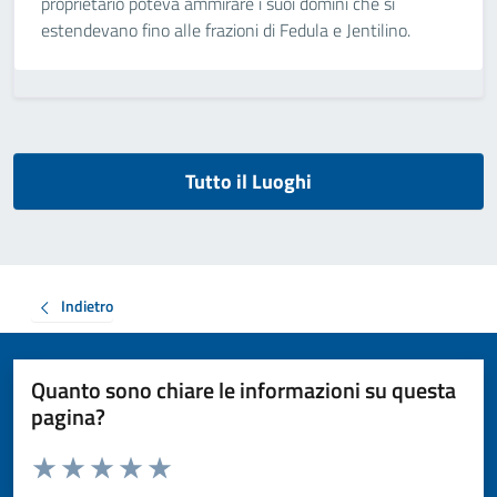
proprietario poteva ammirare i suoi domini che si
estendevano fino alle frazioni di Fedula e Jentilino.
Tutto il Luoghi
Indietro
Quanto sono chiare le informazioni su questa
pagina?
Valuta da 1 a 5 stelle la pagina
Valuta 1 stelle su 5
Valuta 2 stelle su 5
Valuta 3 stelle su 5
Valuta 4 stelle su 5
Valuta 5 stelle su 5