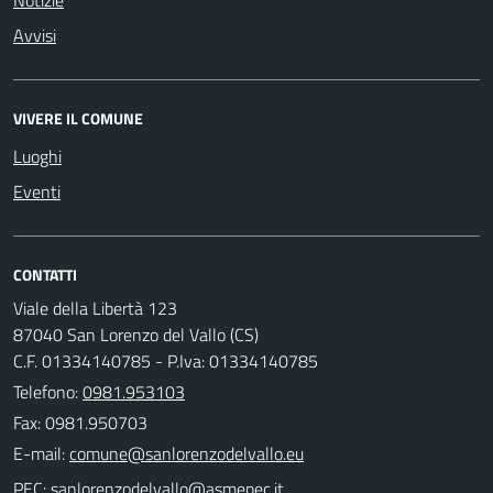
Avvisi
VIVERE IL COMUNE
Luoghi
Eventi
CONTATTI
Viale della Libertà 123
87040 San Lorenzo del Vallo (CS)
C.F. 01334140785 - P.Iva: 01334140785
Telefono:
0981.953103
Fax: 0981.950703
E-mail:
PEC: